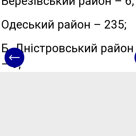
Березівський район – 6;
Одеський район – 235;
Б.-Дністровський район
– 9;
Болградський район –
5;
Ізмаїльський район –