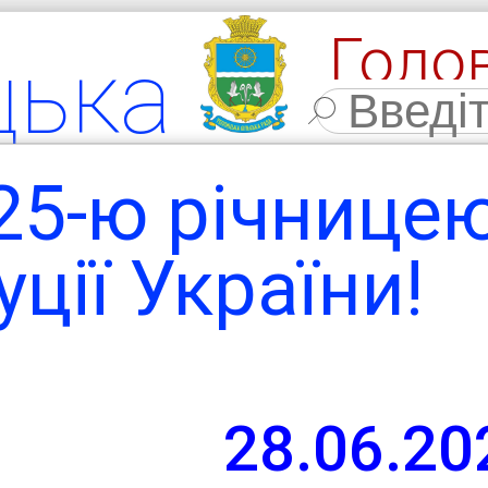
Голо
цька
Фото
льна
 25-ю річнице
мада
ції України!
ласть,
28.06.20
 район