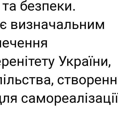
 та безпеки.
 є визначальним
печення
ренітету України,
пільства, створен
ля самореалізаці