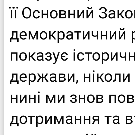
її Основний Зако
демократичний р
показує історич
держави, ніколи 
нині ми знов пов
дотримання та в