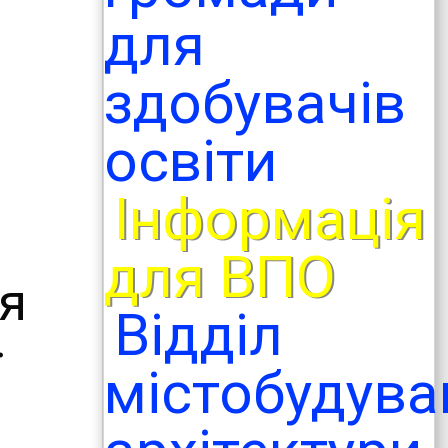
для
здобувачів
освіти
Інформація
для ВПО
ня
Відділ
ї
містобудува