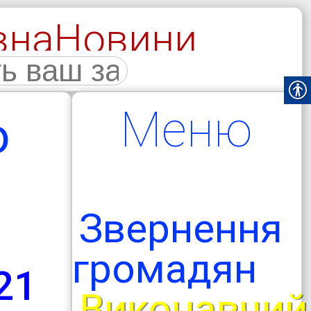
вна
Новини
галерея
Меню
ю
Звернення
громадян
21
Виконавчий