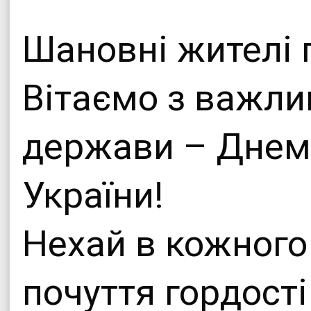
Офіційни
Шановні жителі 
Теплицької сіл
Вітаємо з важли
держави – Днем 
України!
Нехай в кожного 
почуття гордості