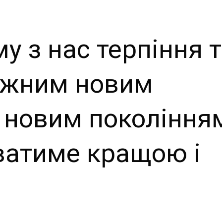
 з нас терпіння 
кожним новим
 новим покоління
ватиме кращою і