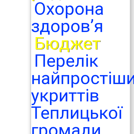
Охорона
здоров’я
Бюджет
Перелік
найпростіш
укриттів
Теплицької
громади