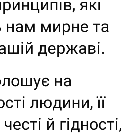
ринципів, які
 нам мирне та
нашій державі.
олошує на
сті людини, її
честі й гідності,