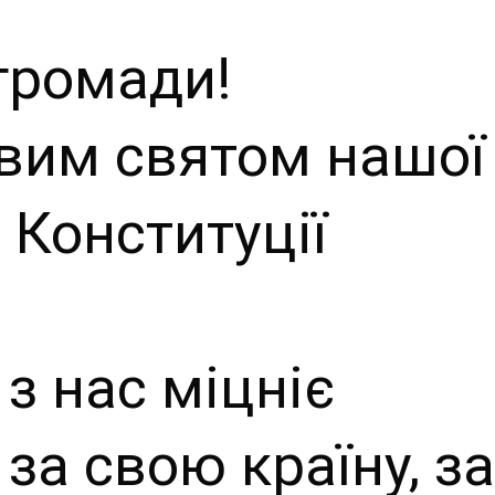
й сайт
громади!
ьської
вим святом нашої
ради
Конституції
з нас міцніє
 за свою країну, за