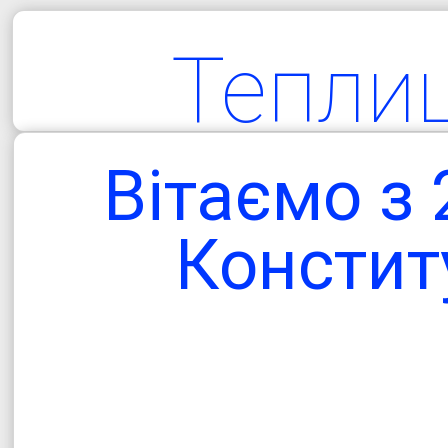
Тепли
територіа
Вітаємо з
гро
Конститу
Одеська об
Болградський