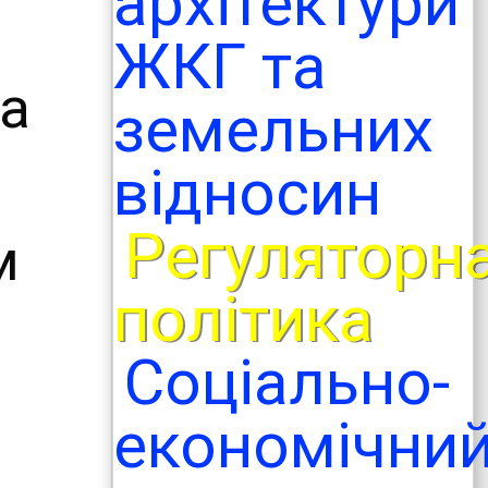
архітектури
ЖКГ та
та
земельних
відносин
Регуляторн
м
політика
Соціально-
економічни