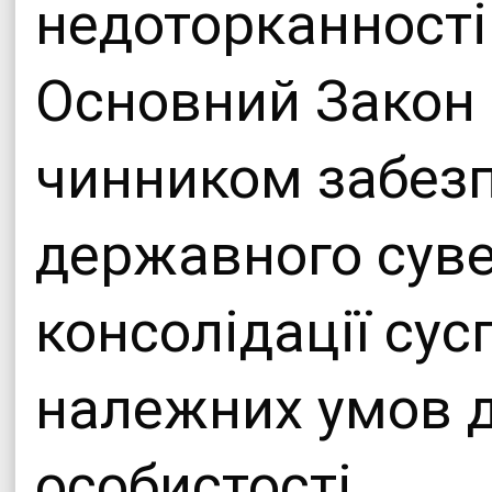
недоторканності
Основний Закон
чинником забез
державного суве
консолідації сус
належних умов д
особистості.