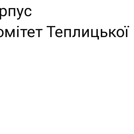
рпус
омітет Теплицької