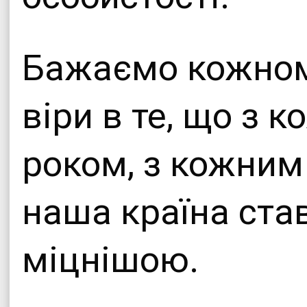
Бажаємо кожному
віри в те, що з 
роком, з кожним
наша країна ста
міцнішою.