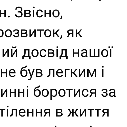
н. Звісно,
озвиток, як
ний досвід нашої
не був легким і
инні боротися за
тілення в життя