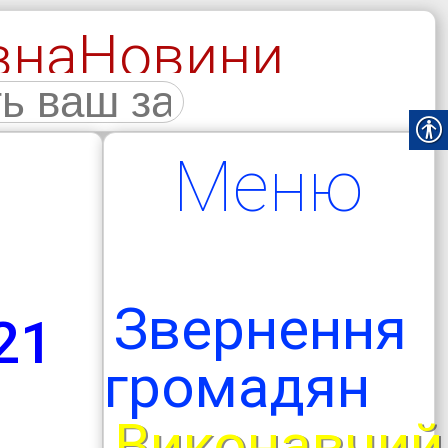
вна
Новини
галерея
Меню
Звернення
21
громадян
Виконавчий