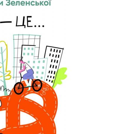
й сайт
ьської
ради