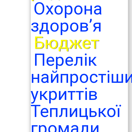
Охорона
здоров’я
Бюджет
Перелік
найпростіш
укриттів
Теплицької
громади