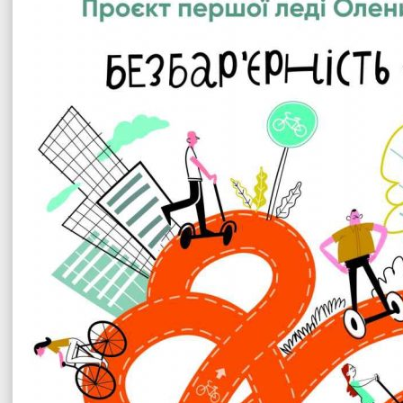
Офіційни
Теплицької сіл