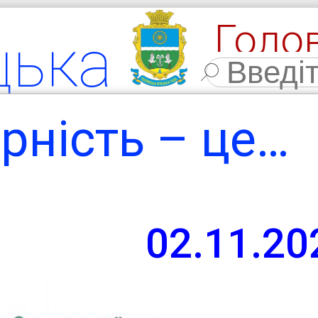
Голо
цька
Фото
льна
рність – це…
мада
02.11.20
ласть,
 район