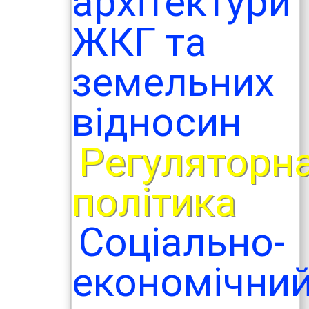
архітектури
ЖКГ та
земельних
відносин
Регуляторн
політика
Соціально-
економічни