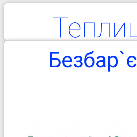
Тепли
територіа
Безбар`є
гро
Одеська об
Болградський